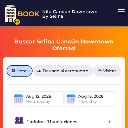
Nilu Cancun Downtown
BOOK
By Selina
Buscar Selina Cancún Downtown
Ofertas!
🏨 Hotel
🚗 Traslado al aeropuerto
🎯 Visitas
Wednesday
Thursday
▼