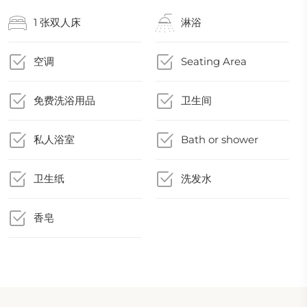
1 张双人床
淋浴
空调
Seating Area
免费洗浴用品
卫生间
私人浴室
Bath or shower
卫生纸
洗发水
香皂