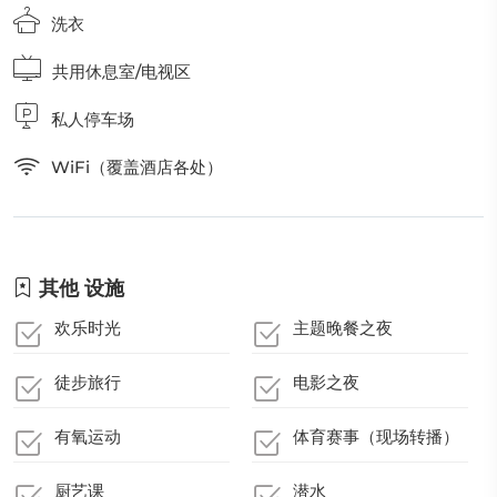
洗衣
共用休息室/电视区
私人停车场
WiFi（覆盖酒店各处）
其他 设施
欢乐时光
主题晚餐之夜
徒步旅行
电影之夜
有氧运动
体育赛事（现场转播）
厨艺课
潜水