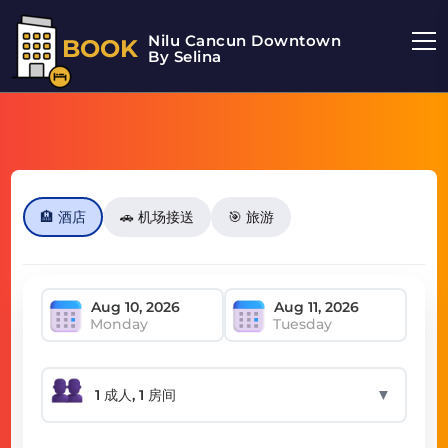
Nilu Cancun Downtown
BOOK
By Selina
🏨 酒店
🚗 机场接送
🎯 旅游
Monday
Tuesday
▼