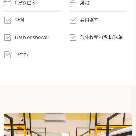
1 张双层床
淋浴
空调
共用浴室
Bath or shower
额外收费的毛巾/床单
卫生纸