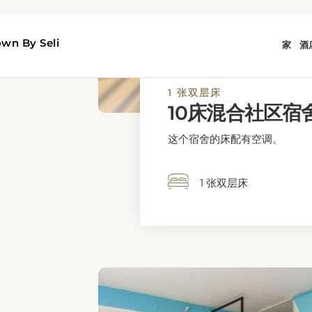
1张双人床
豪华房（大床）
这间双人间配有免费洗浴用品
双人间配备了书桌和休息区。该
1张双人床